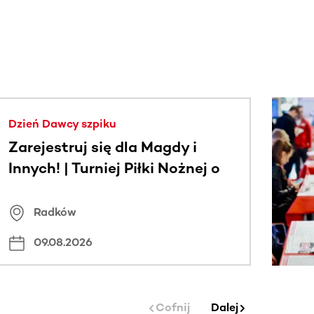
j.
Dzień Dawcy szpiku
Zarejestruj się dla Magdy i
Innych! | Turniej Piłki Nożnej o
Puchar Wójta Gminy Radków
Radków
09.08.2026
Cofnij
Dalej