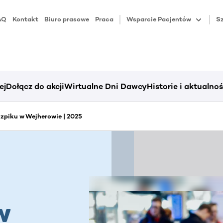
AQ
Kontakt
Biuro prasowe
Praca
Wsparcie Pacjentów
Sz
ej
Dołącz do akcji
Wirtualne Dni Dawcy
Historie i aktualnoś
zpiku w Wejherowie | 2025
w