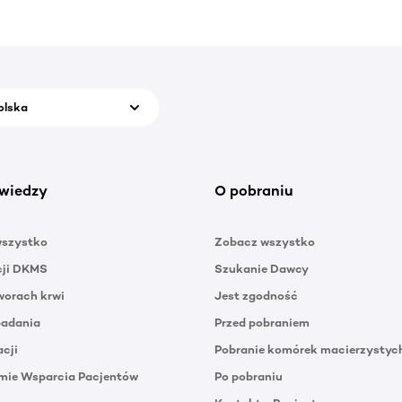
olska
wiedzy
O pobraniu
wszystko
Zobacz wszystko
cji DKMS
Szukanie Dawcy
orach krwi
Jest zgodność
badania
Przed pobraniem
acji
Pobranie komórek macierzystyc
mie Wsparcia Pacjentów
Po pobraniu