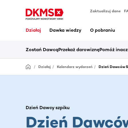
Zaktualizuj dane
F
Działaj
Dawka wiedzy
O pobraniu
Zostań Dawcą
Przekaż darowiznę
Pomóż inacz
Działaj
Kalendarz wydarzeń
Dzień Dawców S
Dzień Dawcy szpiku
Dzień Dawcó