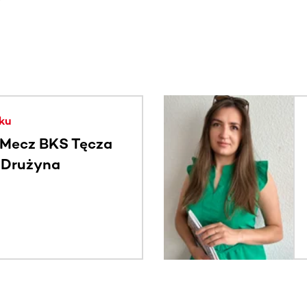
. Użyj klawisza Tab lub przesuń palcem, aby zobaczyć więce
ku
Mecz BKS Tęcza
- Drużyna
c