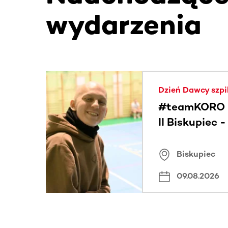
wydarzenia
Ta sekcja zawiera treści przewijane w poziomie
Dzień Dawcy szpi
#teamKORO 
II Biskupiec 
Wielkich Ser
Biskupiec
09.08.2026