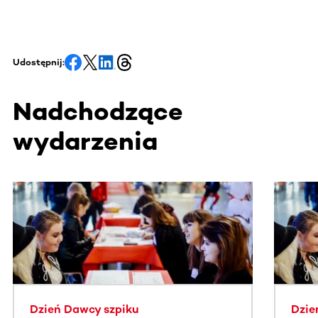
Udostępnij:
Nadchodzące
wydarzenia
Ta sekcja zawiera treści przewijane w poziomie. Użyj kl
Dzień Dawcy szpiku
Dzie