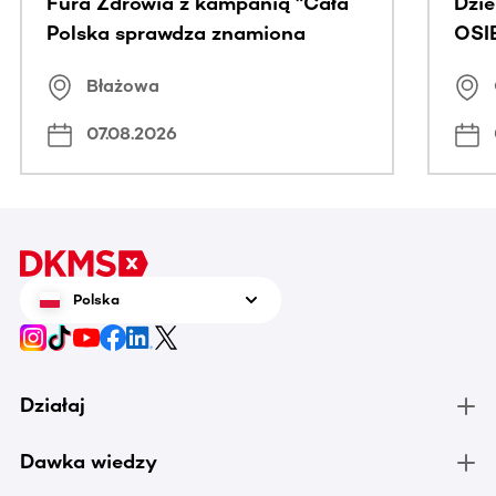
Fura Zdrowia z kampanią "Cała
Dzi
Polska sprawdza znamiona
OSI
Błażowa
07.08.2026
Polska
Działaj
Dawka wiedzy