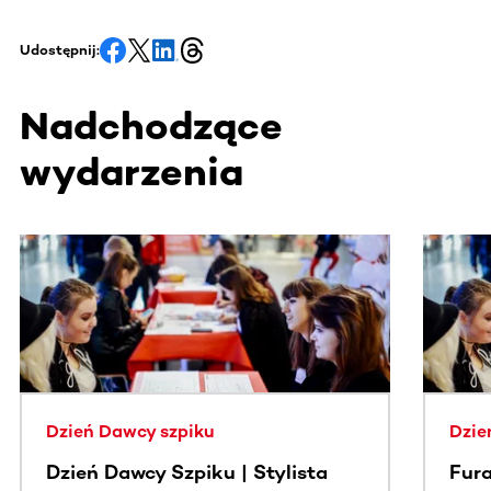
Udostępnij:
Nadchodzące
wydarzenia
Ta sekcja zawiera treści przewijane w poziomie. Użyj kl
Dzień Dawcy szpiku
Dzie
Dzień Dawcy Szpiku | Stylista
Fura