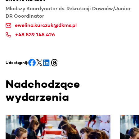
Młodszy Koordynator ds. Rekrutacji Dawców/Junior
DR Coordinator
ewelina.kurczuk@dkms.pl
+48 539 145 426
Udostępnij:
Nadchodzące
wydarzenia
Ta sekcja zawiera treści przewijane w poziomie. Użyj kl