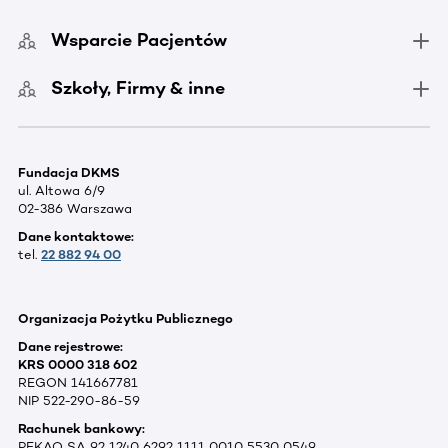
Wsparcie Pacjentów
Szkoły, Firmy & inne
Fundacja DKMS
ul. Altowa 6/9
02-386 Warszawa
Dane kontaktowe:
tel.
22 882 94 00
Organizacja Pożytku Publicznego
Dane rejestrowe:
KRS 0000 318 602
REGON 141667781
NIP 522-290-86-59
Rachunek bankowy:
PEKAO SA 92 1240 6292 1111 0010 5530 0549