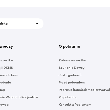
olska
wiedzy
O pobraniu
wszystko
Zobacz wszystko
cji DKMS
Szukanie Dawcy
orach krwi
Jest zgodność
badania
Przed pobraniem
acji
Pobranie komórek macierzystyc
mie Wsparcia Pacjentów
Po pobraniu
Dawca
Kontakt z Pacjentem