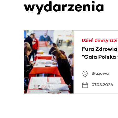
wydarzenia
Ta sekcja zawiera treści przewijane w poziomie
Dzień Dawcy szpi
Fura Zdrowia
"Cała Polska
znamiona
Błażowa
07.08.2026