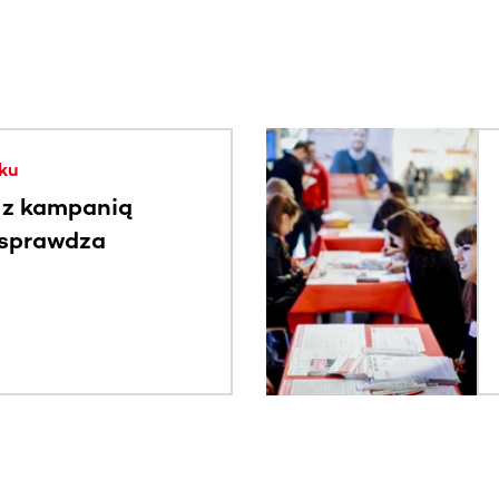
. Użyj klawisza Tab lub przesuń palcem, aby zobaczyć więce
ku
 z kampanią
 sprawdza