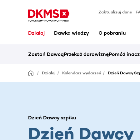
Zaktualizuj dane
F
Działaj
Dawka wiedzy
O pobraniu
Zostań Dawcą
Przekaż darowiznę
Pomóż inacz
Działaj
Kalendarz wydarzeń
Dzień Dawcy Sz
Dzień Dawcy szpiku
Dzień Dawcy