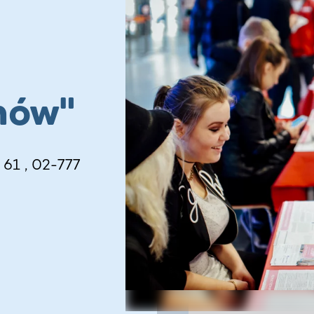
nów"
 61 , 02-777