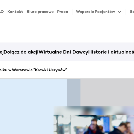
AQ
Kontakt
Biuro prasowe
Praca
Wsparcie Pacjentów
Sz
ej
Dołącz do akcji
Wirtualne Dni Dawcy
Historie i aktualnoś
piku w Warszawie "Krewki Ursynów"