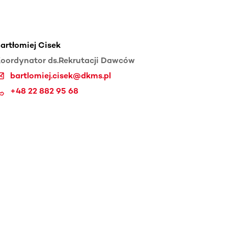
artłomiej Cisek
oordynator ds.Rekrutacji Dawców
bartlomiej.cisek@dkms.pl
+48 22 882 95 68