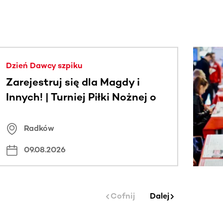
j.
Dzień Dawcy szpiku
Zarejestruj się dla Magdy i
Innych! | Turniej Piłki Nożnej o
Puchar Wójta Gminy Radków
Radków
09.08.2026
Cofnij
Dalej