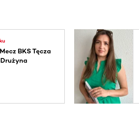
. Użyj klawisza Tab lub przesuń palcem, aby zobaczyć więce
ku
Mecz BKS Tęcza
- Drużyna
c