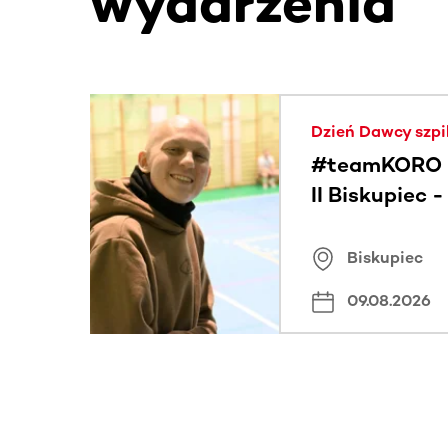
wydarzenia
Ta sekcja zawiera treści przewijane w poziomie
Dzień Dawcy szpi
#teamKORO 
II Biskupiec 
Wielkich Ser
Biskupiec
09.08.2026