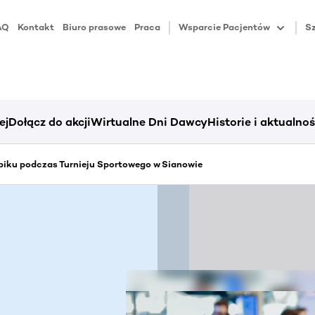
AQ
Kontakt
Biuro prasowe
Praca
Wsparcie Pacjentów
Sz
ej
Dołącz do akcji
Wirtualne Dni Dawcy
Historie i aktualnoś
iku podczas Turnieju Sportowego w Sianowie