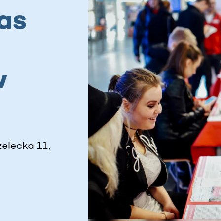
as
w
zelecka 11,