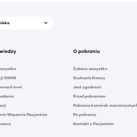
olska
wiedzy
O pobraniu
wszystko
Zobacz wszystko
cji DKMS
Szukanie Dawcy
orach krwi
Jest zgodność
badania
Przed pobraniem
acji
Pobranie komórek macierzystyc
mie Wsparcia Pacjentów
Po pobraniu
Dawca
Kontakt z Pacjentem