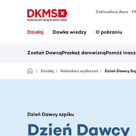
Zaktualizuj dane
F
Działaj
Dawka wiedzy
O pobraniu
Zostań Dawcą
Przekaż darowiznę
Pomóż inacz
Działaj
Kalendarz wydarzeń
Dzień Dawcy Szp
Dzień Dawcy szpiku
Dzień Dawcy