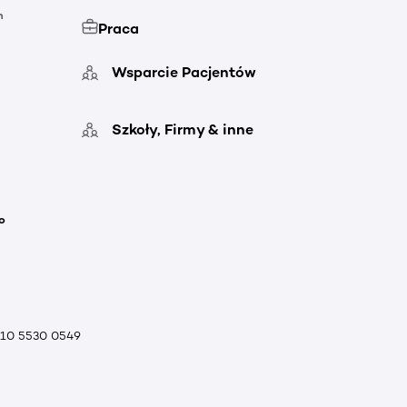
h
Praca
Wsparcie Pacjentów
Szkoły, Firmy & inne
o
010 5530 0549