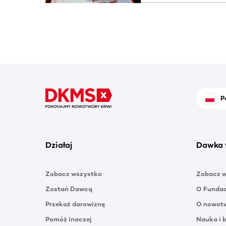
P
Działaj
Dawka 
Zobacz wszystko
Zobacz 
Zostań Dawcą
O Funda
Przekaż darowiznę
O nowotw
Pomóż inaczej
Nauka i 