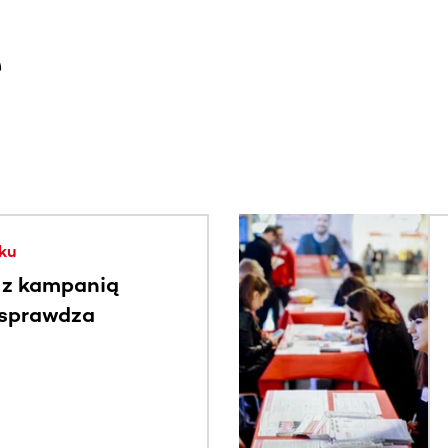
e
. Użyj klawisza Tab lub przesuń palcem, aby zobaczyć więce
ku
 z kampanią
 sprawdza