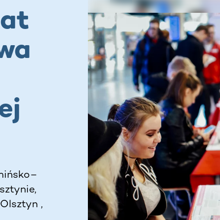
lat
twa
ej
mińsko–
ztynie,
Olsztyn ,