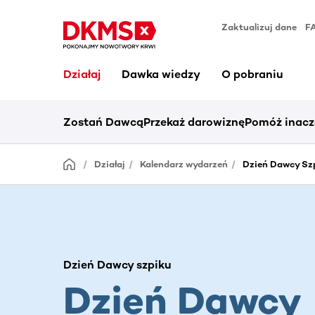
Zaktualizuj dane
F
Działaj
Dawka wiedzy
O pobraniu
Zostań Dawcą
Przekaż darowiznę
Pomóż inacz
Działaj
Kalendarz wydarzeń
Dzień Dawcy Szp
Dzień Dawcy szpiku
Dzień Dawcy