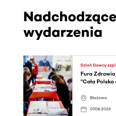
Nadchodząc
wydarzenia
Ta sekcja zawiera treści przewijane w poziomie
Dzień Dawcy szpi
Fura Zdrowia
"Cała Polska
znamiona
Błażowa
07.08.2026