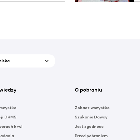
olska
wiedzy
O pobraniu
wszystko
Zobacz wszystko
cji DKMS
Szukanie Dawcy
orach krwi
Jest zgodność
badania
Przed pobraniem