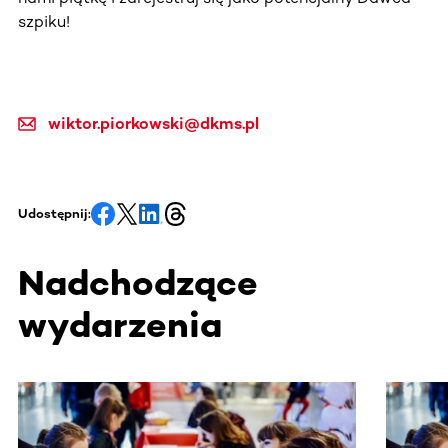
szpiku!
wiktor.piorkowski@dkms.pl
Udostępnij:
Nadchodzące
wydarzenia
Ta sekcja zawiera treści przewijane w poziomie. Użyj kl