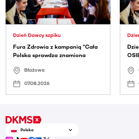
Dzień Dawcy szpiku
Dzie
Fura Zdrowia z kampanią "Cała
Dzi
Polska sprawdza znamiona
OSI
Błażowa
07.08.2026
Polska