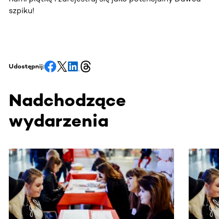
szpiku!
Udostępnij:
Nadchodzące
wydarzenia
Ta sekcja zawiera treści przewijane w poziomie. Użyj kl