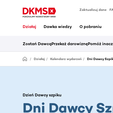
Zaktualizuj dane
F
Działaj
Dawka wiedzy
O pobraniu
Zostań Dawcą
Przekaż darowiznę
Pomóż inacz
Działaj
Kalendarz wydarzeń
Dni Dawcy Szpi
Dzień Dawcy szpiku
Dni Dawcy Sz