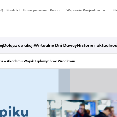
AQ
Kontakt
Biuro prasowe
Praca
Wsparcie Pacjentów
Sz
ej
Dołącz do akcji
Wirtualne Dni Dawcy
Historie i aktualnoś
ku w Akademii Wojsk Lądowych we Wrocławiu
piku