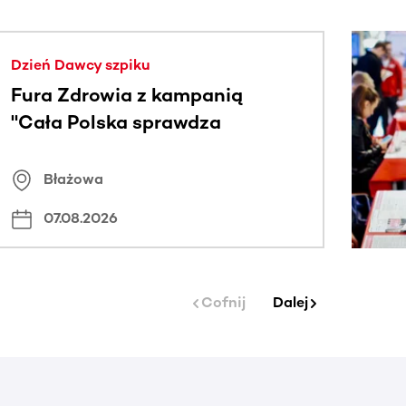
j.
Dzień Dawcy szpiku
Fura Zdrowia z kampanią
"Cała Polska sprawdza
znamiona
Błażowa
07.08.2026
Cofnij
Dalej