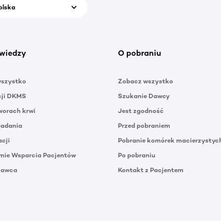
olska
wiedzy
O pobraniu
wszystko
Zobacz wszystko
cji DKMS
Szukanie Dawcy
orach krwi
Jest zgodność
badania
Przed pobraniem
acji
Pobranie komórek macierzystyc
mie Wsparcia Pacjentów
Po pobraniu
Dawca
Kontakt z Pacjentem