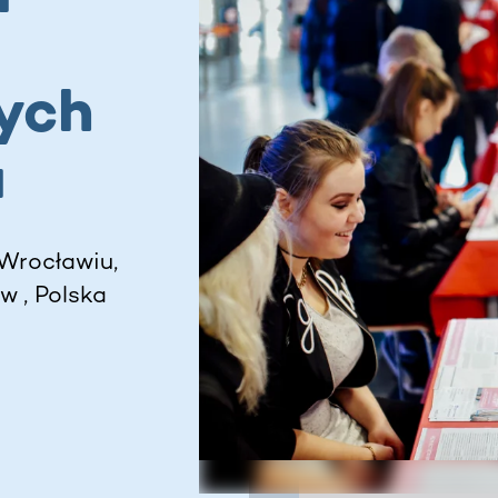
ych
u
Wrocławiu,
w , Polska