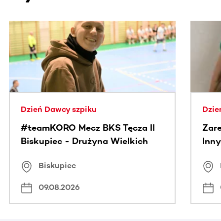
Ta sekcja zawiera treści przewijane w poziomie. Użyj kl
Dzień Dawcy szpiku
Dzie
#teamKORO Mecz BKS Tęcza II
Zare
Biskupiec - Drużyna Wielkich
Inny
Serc
Puc
Biskupiec
09.08.2026