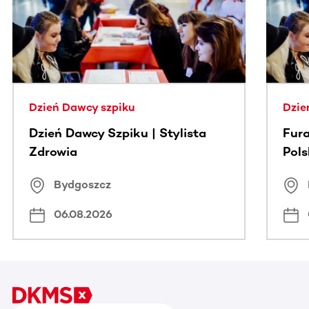
Dzień Dawcy szpiku
Dzie
Dzień Dawcy Szpiku | Stylista
Fura
Zdrowia
Pol
Bydgoszcz
06.08.2026