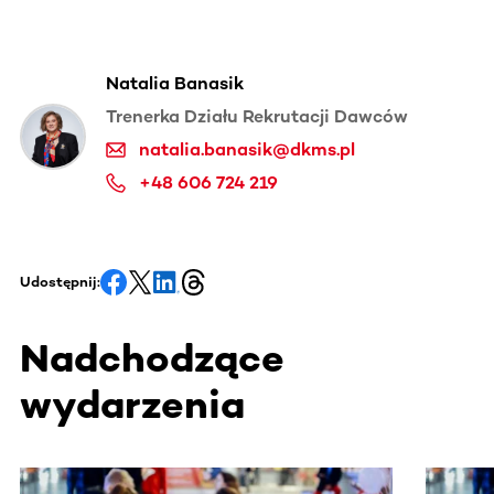
Natalia Banasik
Trenerka Działu Rekrutacji Dawców
natalia.banasik@dkms.pl
+48 606 724 219
Udostępnij:
Nadchodzące
wydarzenia
Ta sekcja zawiera treści przewijane w poziomie. Użyj kl