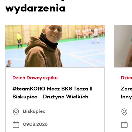
wydarzenia
Ta sekcja zawiera treści przewijane w poziomie. Użyj kl
Dzień Dawcy szpiku
Dzie
#teamKORO Mecz BKS Tęcza II
Zare
Biskupiec - Drużyna Wielkich
Inny
Serc
Puc
Biskupiec
09.08.2026