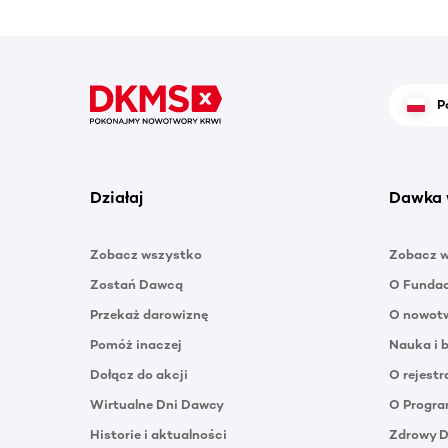
P
Działaj
Dawka 
Zobacz wszystko
Zobacz 
Zostań Dawcą
O Funda
Przekaż darowiznę
O nowotw
Pomóż inaczej
Nauka i 
Dołącz do akcji
O rejestr
Wirtualne Dni Dawcy
O Progra
Historie i aktualności
Zdrowy 