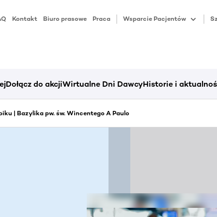
AQ
Kontakt
Biuro prasowe
Praca
Wsparcie Pacjentów
Sz
ej
Dołącz do akcji
Wirtualne Dni Dawcy
Historie i aktualnoś
iku | Bazylika pw. św. Wincentego A Paulo