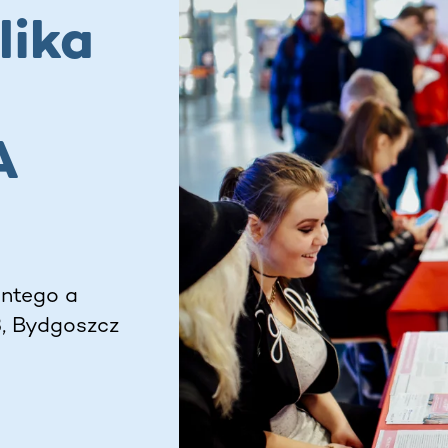
lika
A
entego a
3, Bydgoszcz