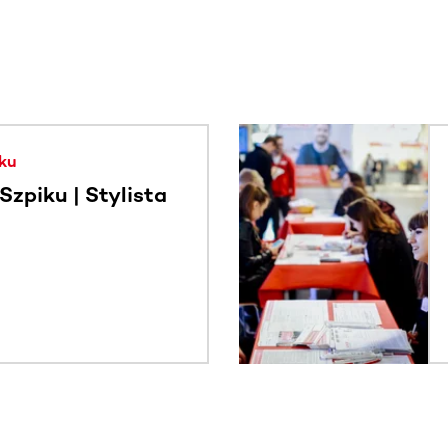
. Użyj klawisza Tab lub przesuń palcem, aby zobaczyć więce
ku
zpiku | Stylista