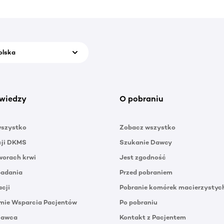
olska
wiedzy
O pobraniu
wszystko
Zobacz wszystko
cji DKMS
Szukanie Dawcy
orach krwi
Jest zgodność
badania
Przed pobraniem
acji
Pobranie komórek macierzystyc
mie Wsparcia Pacjentów
Po pobraniu
Dawca
Kontakt z Pacjentem