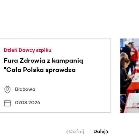
j.
Dzień Dawcy szpiku
Fura Zdrowia z kampanią
"Cała Polska sprawdza
znamiona
Błażowa
07.08.2026
Cofnij
Dalej