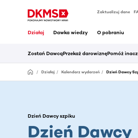
Zaktualizuj dane
F
Działaj
Dawka wiedzy
O pobraniu
Zostań Dawcą
Przekaż darowiznę
Pomóż inacz
Działaj
Kalendarz wydarzeń
Dzień Dawcy Szp
Dzień Dawcy szpiku
Dzień Dawcy