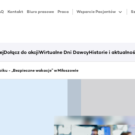
AQ
Kontakt
Biuro prasowe
Praca
Wsparcie Pacjentów
Sz
ej
Dołącz do akcji
Wirtualne Dni Dawcy
Historie i aktualnoś
iku - „Bezpieczne wakacje” w Miłoszowie