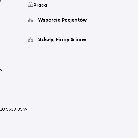
h
Praca
Wsparcie Pacjentów
Szkoły, Firmy & inne
o
010 5530 0549