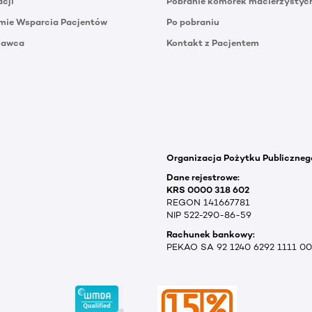
acji
Pobranie komórek macierzystyc
mie Wsparcia Pacjentów
Po pobraniu
Dawca
Kontakt z Pacjentem
Organizacja Pożytku Publiczneg
Dane rejestrowe:
KRS 0000 318 602
REGON 141667781
NIP 522-290-86-59
Rachunek bankowy:
PEKAO SA 92 1240 6292 1111 0