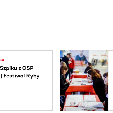
e
. Użyj klawisza Tab lub przesuń palcem, aby zobaczyć więce
ku
Szpiku z OSP
 Festiwal Ryby