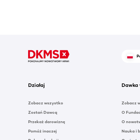
P
Działaj
Dawka 
Zobacz wszystko
Zobacz 
Zostań Dawcą
O Funda
Przekaż darowiznę
O nowotw
Pomóż inaczej
Nauka i 