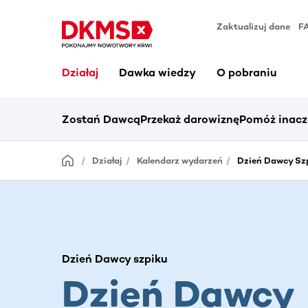
Zaktualizuj dane
F
Działaj
Dawka wiedzy
O pobraniu
Zostań Dawcą
Przekaż darowiznę
Pomóż inacz
Działaj
Kalendarz wydarzeń
Dzień Dawcy Szp
Dzień Dawcy szpiku
Dzień Dawcy