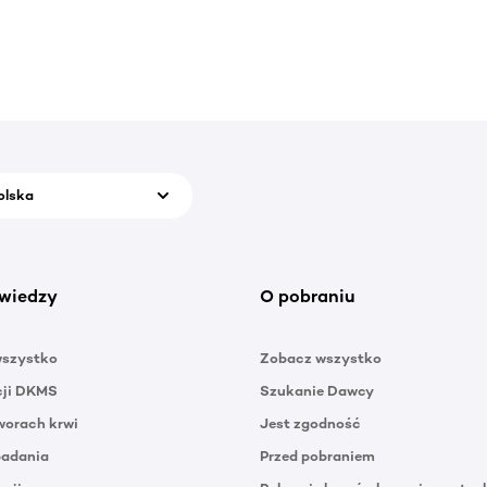
olska
wiedzy
O pobraniu
wszystko
Zobacz wszystko
cji DKMS
Szukanie Dawcy
orach krwi
Jest zgodność
badania
Przed pobraniem