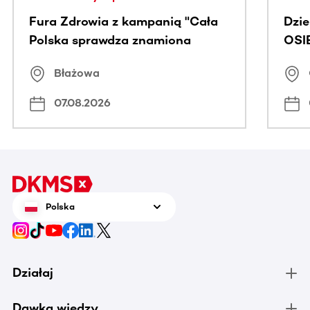
Fura Zdrowia z kampanią "Cała
Dzi
Polska sprawdza znamiona
OSI
Błażowa
07.08.2026
Polska
Działaj
Dawka wiedzy