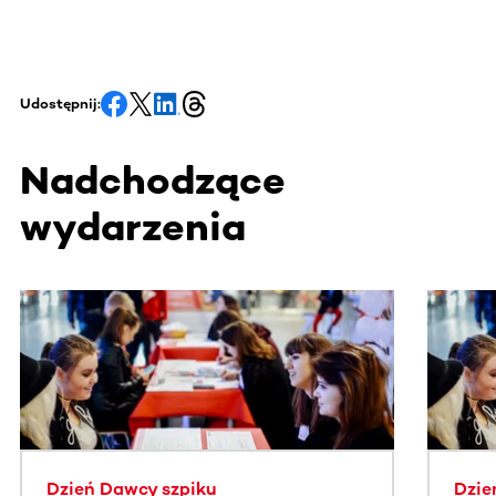
Udostępnij:
Nadchodzące
wydarzenia
Ta sekcja zawiera treści przewijane w poziomie. Użyj kl
Dzień Dawcy szpiku
Dzie