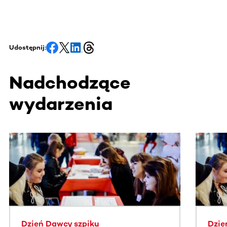
Udostępnij:
Nadchodzące
wydarzenia
Ta sekcja zawiera treści przewijane w poziomie. Użyj kl
Dzień Dawcy szpiku
Dzie