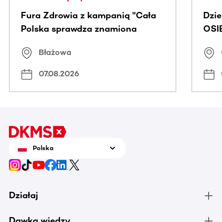
Fura Zdrowia z kampanią "Cała
Dzi
Polska sprawdza znamiona
OSI
Błażowa
07.08.2026
Polska
Działaj
Dawka wiedzy