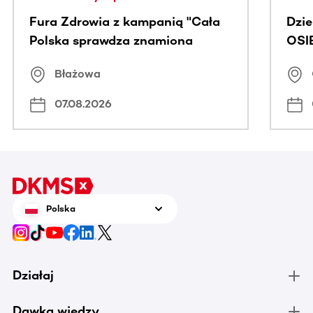
Fura Zdrowia z kampanią "Cała
Dzi
Polska sprawdza znamiona
OSI
Błażowa
07.08.2026
Polska
Działaj
Dawka wiedzy