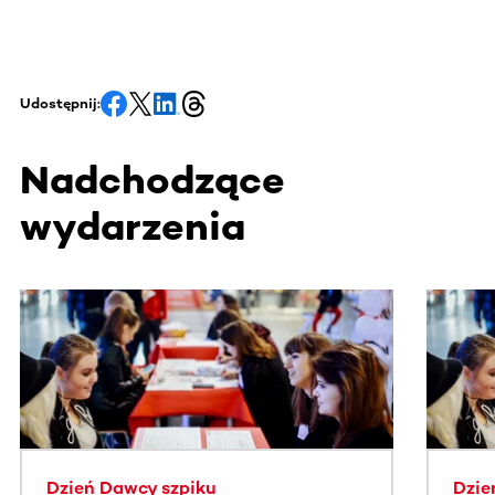
Udostępnij:
Nadchodzące
wydarzenia
Ta sekcja zawiera treści przewijane w poziomie. Użyj kl
Dzień Dawcy szpiku
Dzie