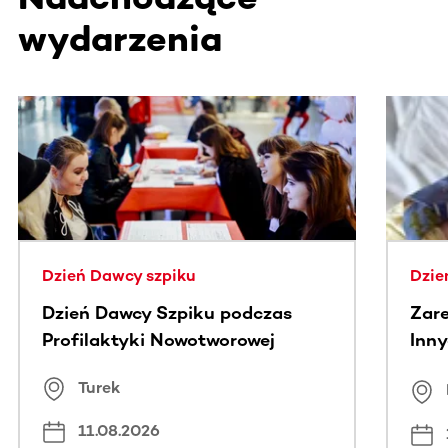
wydarzenia
Ta sekcja zawiera treści przewijane w poziomie. Użyj kl
Dzień Dawcy szpiku
Dzie
Dzień Dawcy Szpiku podczas
Zare
Profilaktyki Nowotworowej
Inny
spo
Turek
Bus
11.08.2026