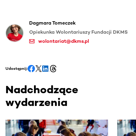
Dagmara Tomeczek
Opiekunka Wolontariuszy Fundacji DKMS
wolontariat@dkms.pl
Udostępnij:
Nadchodzące
wydarzenia
Ta sekcja zawiera treści przewijane w poziomie. Użyj kl