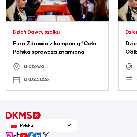
Dzień Dawcy szpiku
Dzie
Fura Zdrowia z kampanią "Cała
Dzi
Polska sprawdza znamiona
OSI
Błażowa
07.08.2026
Polska