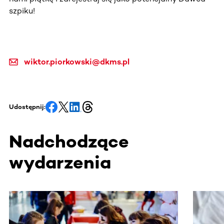
szpiku!
wiktor.piorkowski@dkms.pl
Udostępnij:
Nadchodzące
wydarzenia
Ta sekcja zawiera treści przewijane w poziomie. Użyj kl