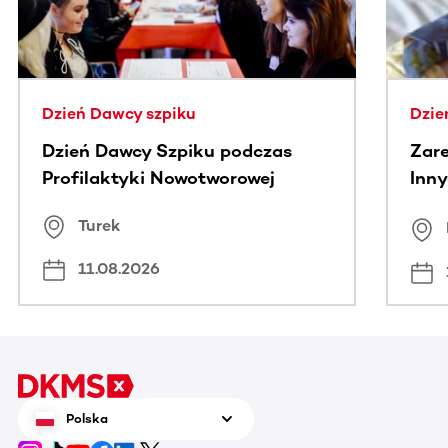
Dzień Dawcy szpiku
Dzie
Dzień Dawcy Szpiku podczas
Zare
Profilaktyki Nowotworowej
Inny
spo
Turek
Bus
11.08.2026
Polska