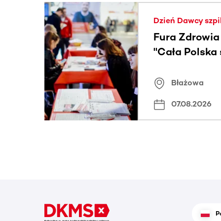
Ta sekcja zawiera treści przewijane w poziomie
Dzień Dawcy szpi
Fura Zdrowia
"Cała Polska
znamiona
Błażowa
07.08.2026
P