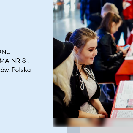
ONU
A NR 8 ,
ów, Polska