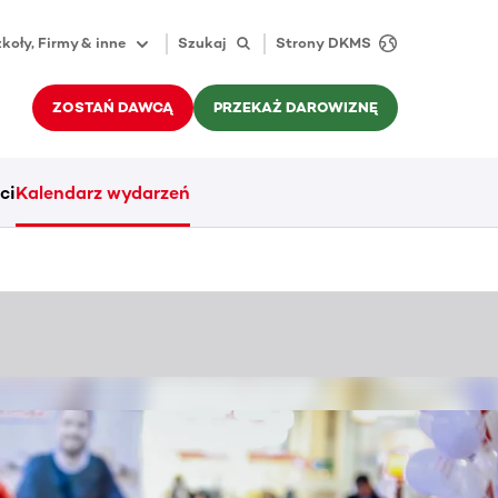
koły, Firmy & inne
Szukaj
Strony DKMS
ZOSTAŃ DAWCĄ
PRZEKAŻ DAROWIZNĘ
ci
Kalendarz wydarzeń