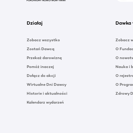
Działaj
Dawka 
Zobacz wszystko
Zobacz 
Zostań Dawcą
O Funda
Przekaż darowiznę
O nowotw
Pomóż inaczej
Nauka i 
Dołącz do akcji
O rejestr
Wirtualne Dni Dawcy
O Progra
Historie i aktualności
Zdrowy 
Kalendarz wydarzeń