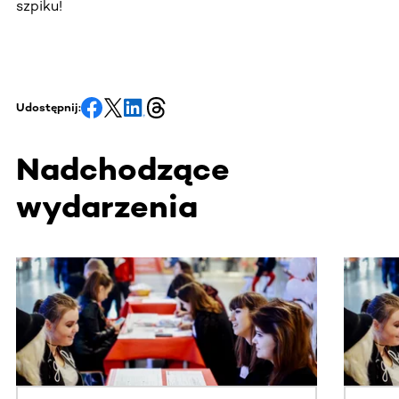
szpiku!
Udostępnij:
Nadchodzące
wydarzenia
Ta sekcja zawiera treści przewijane w poziomie. Użyj kl