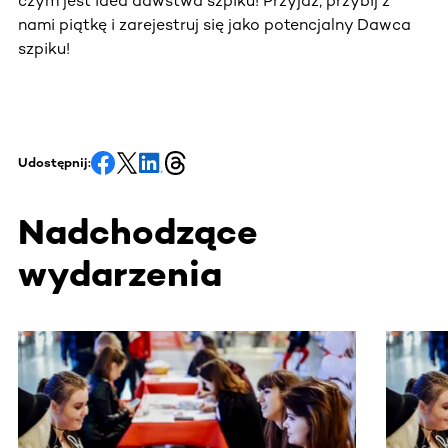
czym jest idea dawstwa szpiku! Przyjdź, przybij z
nami piątkę i zarejestruj się jako potencjalny Dawca
szpiku!
Udostępnij:
Nadchodzące
wydarzenia
Ta sekcja zawiera treści przewijane w poziomie. Użyj kl