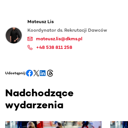
Mateusz Lis
Koordynator ds. Rekrutacji Dawców
mateusz.lis@dkms.pl
+48 538 811 258
Udostępnij:
Nadchodzące
wydarzenia
Ta sekcja zawiera treści przewijane w poziomie. Użyj kl