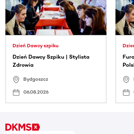
Dzień Dawcy szpiku
Dzie
Dzień Dawcy Szpiku | Stylista
Fura
Zdrowia
Pol
Bydgoszcz
06.08.2026