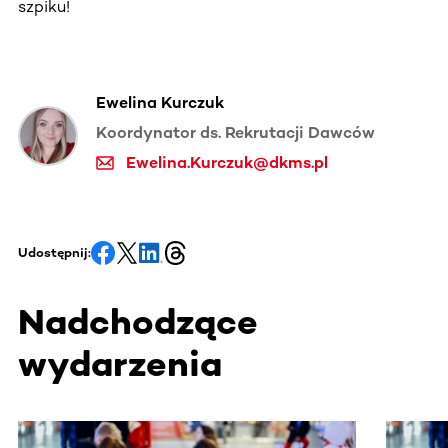
szpiku!
Ewelina Kurczuk
Koordynator ds. Rekrutacji Dawców
Ewelina.Kurczuk@dkms.pl
Udostępnij:
Nadchodzące
wydarzenia
Ta sekcja zawiera treści przewijane w poziomie. Użyj kl