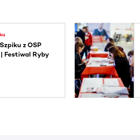
. Użyj klawisza Tab lub przesuń palcem, aby zobaczyć więce
ku
Szpiku z OSP
 Festiwal Ryby