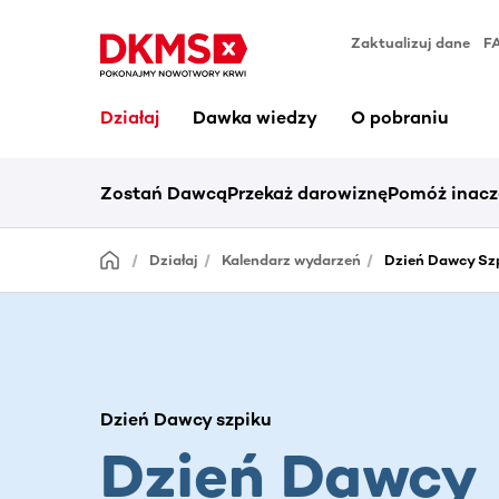
Zaktualizuj dane
F
Działaj
Dawka wiedzy
O pobraniu
Zostań Dawcą
Przekaż darowiznę
Pomóż inacz
Działaj
Kalendarz wydarzeń
Dzień Dawcy Sz
Dzień Dawcy szpiku
Dzień Dawcy