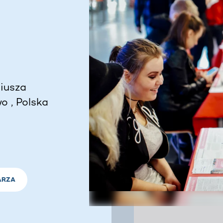
iusza
o , Polska
ARZA