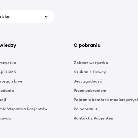
olska
wiedzy
O pobraniu
wszystko
Zobacz wszystko
cji DKMS
Szukanie Dawcy
orach krwi
Jest zgodność
badania
Przed pobraniem
acji
Pobranie komórek macierzystyc
mie Wsparcia Pacjentów
Po pobraniu
Dawca
Kontakt z Pacjentem