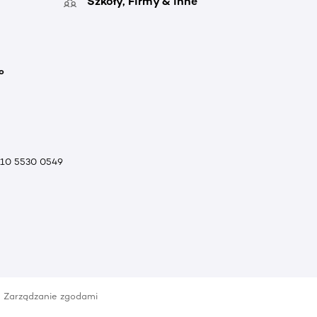
Szkoły, Firmy & inne
o
010 5530 0549
Zarządzanie zgodami