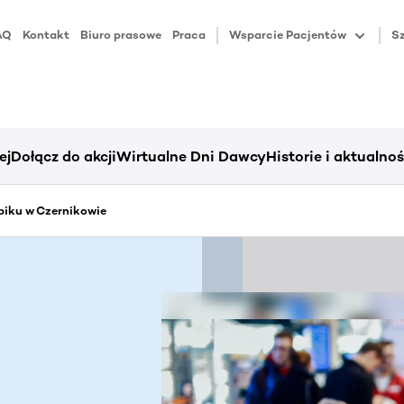
AQ
Kontakt
Biuro prasowe
Praca
Wsparcie Pacjentów
Sz
ej
Dołącz do akcji
Wirtualne Dni Dawcy
Historie i aktualnoś
piku w Czernikowie