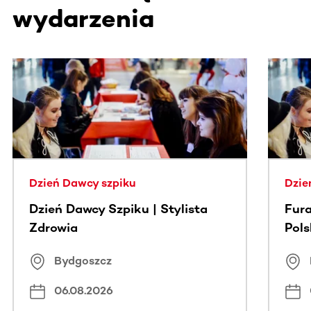
wydarzenia
Ta sekcja zawiera treści przewijane w poziomie. Użyj kl
Dzień Dawcy szpiku
Dzie
Dzień Dawcy Szpiku | Stylista
Fura
Zdrowia
Pol
Bydgoszcz
06.08.2026