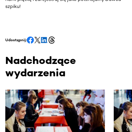
szpiku!
Udostępnij:
Nadchodzące
wydarzenia
Ta sekcja zawiera treści przewijane w poziomie. Użyj kl