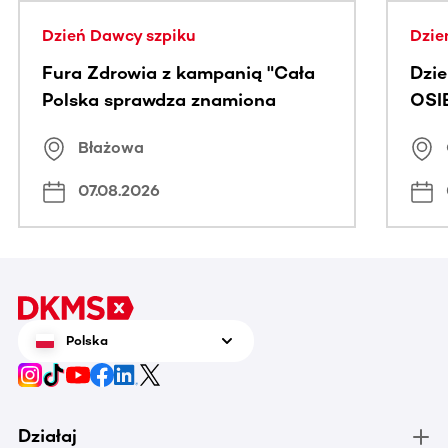
Dzień Dawcy szpiku
Dzie
Fura Zdrowia z kampanią "Cała
Dzi
Polska sprawdza znamiona
OSI
Błażowa
07.08.2026
Polska
Działaj