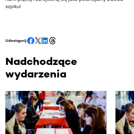
szpiku!
Udostępnij:
Nadchodzące
wydarzenia
Ta sekcja zawiera treści przewijane w poziomie. Użyj kl