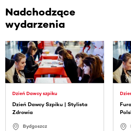
Nadchodzące
wydarzenia
Ta sekcja zawiera treści przewijane w poziomie. Użyj kl
Dzień Dawcy szpiku
Dzie
Dzień Dawcy Szpiku | Stylista
Fura
Zdrowia
Pol
Bydgoszcz