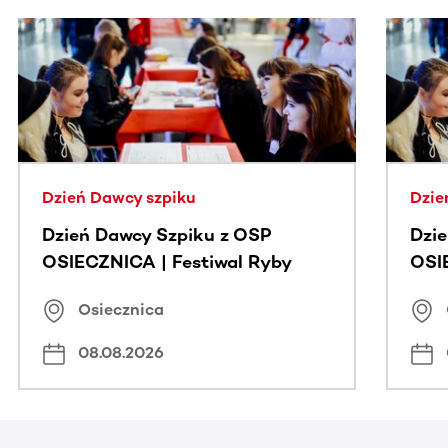
Ta sekcja zawiera treści przewijane w poziomie. Użyj kl
Dzień Dawcy szpiku
Dzie
Dzień Dawcy Szpiku z OSP
Dzi
OSIECZNICA | Festiwal Ryby
OSI
Osiecznica
08.08.2026