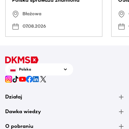
Polska sprawdza znamiona
OSI
Błażowa
07.08.2026
Polska
Działaj
Dawka wiedzy
O pobraniu