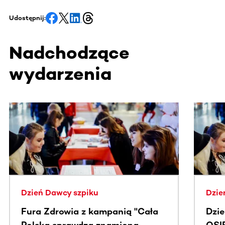
Udostępnij:
Nadchodzące
wydarzenia
Ta sekcja zawiera treści przewijane w poziomie. Użyj kl
Dzień Dawcy szpiku
Dzie
Fura Zdrowia z kampanią "Cała
Dzi