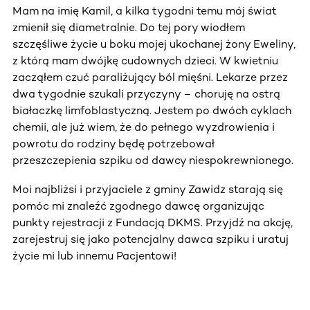
Mam na imię Kamil, a kilka tygodni temu mój świat
zmienił się diametralnie. Do tej pory wiodłem
szczęśliwe życie u boku mojej ukochanej żony Eweliny,
z którą mam dwójkę cudownych dzieci. W kwietniu
zacząłem czuć paraliżujący ból mięśni. Lekarze przez
dwa tygodnie szukali przyczyny – choruję na ostrą
białaczkę limfoblastyczną. Jestem po dwóch cyklach
chemii, ale już wiem, że do pełnego wyzdrowienia i
powrotu do rodziny będę potrzebował
przeszczepienia szpiku od dawcy niespokrewnionego.
Moi najbliżsi i przyjaciele z gminy Zawidz starają się
pomóc mi znaleźć zgodnego dawcę organizując
punkty rejestracji z Fundacją DKMS. Przyjdź na akcję,
zarejestruj się jako potencjalny dawca szpiku i uratuj
życie mi lub innemu Pacjentowi!