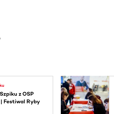
e
. Użyj klawisza Tab lub przesuń palcem, aby zobaczyć więce
ku
Szpiku z OSP
 Festiwal Ryby