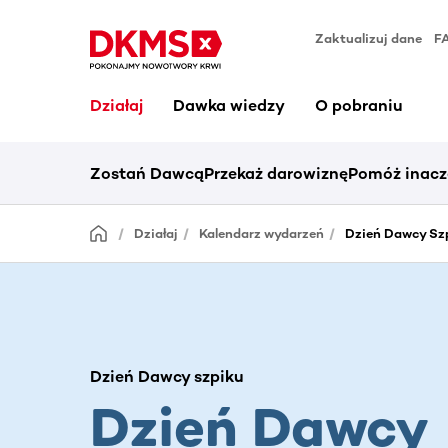
Zaktualizuj dane
F
Działaj
Dawka wiedzy
O pobraniu
Zostań Dawcą
Przekaż darowiznę
Pomóż inacz
Działaj
Kalendarz wydarzeń
Dzień Dawcy Szp
Dzień Dawcy szpiku
Dzień Dawcy