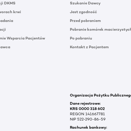
cji DKMS
Szukanie Dawcy
orach krwi
Jest zgodność
badania
Przed pobraniem
acji
Pobranie komórek macierzystyc
mie Wsparcia Pacjentów
Po pobraniu
Dawca
Kontakt z Pacjentem
Organizacja Pożytku Publiczneg
Dane rejestrowe:
KRS 0000 318 602
REGON 141667781
NIP 522-290-86-59
Rachunek bankowy: