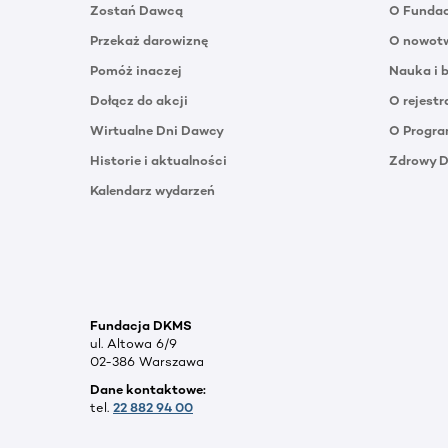
Zostań Dawcą
O Funda
Przekaż darowiznę
O nowotw
Pomóż inaczej
Nauka i 
Dołącz do akcji
O rejestr
Wirtualne Dni Dawcy
O Progra
Historie i aktualności
Zdrowy 
Kalendarz wydarzeń
Fundacja DKMS
ul. Altowa 6/9
02-386 Warszawa
Dane kontaktowe:
tel.
22 882 94 00