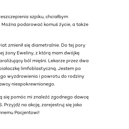
zeszczepienia szpiku, chciałbym
m. Można podarować komuś życie, a także
at zmienił się diametralnie. Do tej pory
ej żony Eweliny, z którą mam dwójkę
raliżujący ból mięśni. Lekarze przez dwa
 białaczkę limfoblastyczną. Jestem po
nego wyzdrowienia i powrotu do rodziny
dawcy niespokrewnionego.
rają się pomóc mi znaleźć zgodnego dawcę
 Przyjdź na akcję, zarejestruj się jako
innemu Pacjentowi!