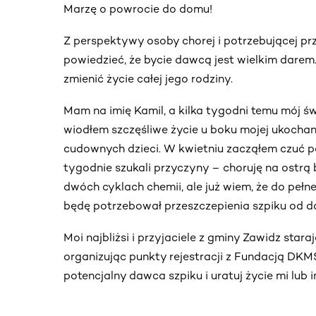
Marzę o powrocie do domu!
Z perspektywy osoby chorej i potrzebującej pr
powiedzieć, że bycie dawcą jest wielkim dare
zmienić życie całej jego rodziny.
Mam na imię Kamil, a kilka tygodni temu mój świ
wiodłem szczęśliwe życie u boku mojej ukochan
cudownych dzieci. W kwietniu zacząłem czuć pa
tygodnie szukali przyczyny – choruję na ostrą
dwóch cyklach chemii, ale już wiem, że do peł
będę potrzebował przeszczepienia szpiku od 
Moi najbliżsi i przyjaciele z gminy Zawidz sta
organizując punkty rejestracji z Fundacją DKMS.
potencjalny dawca szpiku i uratuj życie mi lub 