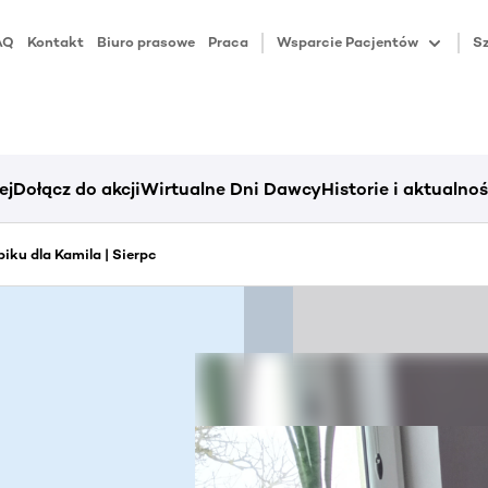
AQ
Kontakt
Biuro prasowe
Praca
Wsparcie Pacjentów
Sz
ej
Dołącz do akcji
Wirtualne Dni Dawcy
Historie i aktualnoś
iku dla Kamila | Sierpc