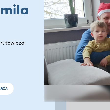
amila
arutowicza
ARZA