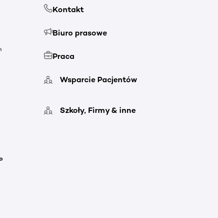
Kontakt
Biuro prasowe
h
Praca
Wsparcie Pacjentów
Szkoły, Firmy & inne
o