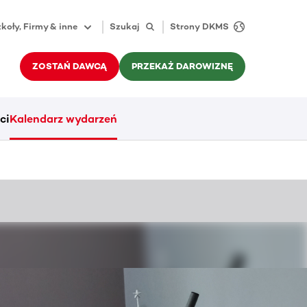
koły, Firmy & inne
Szukaj
Strony DKMS
ZOSTAŃ DAWCĄ
PRZEKAŻ DAROWIZNĘ
ci
Kalendarz wydarzeń