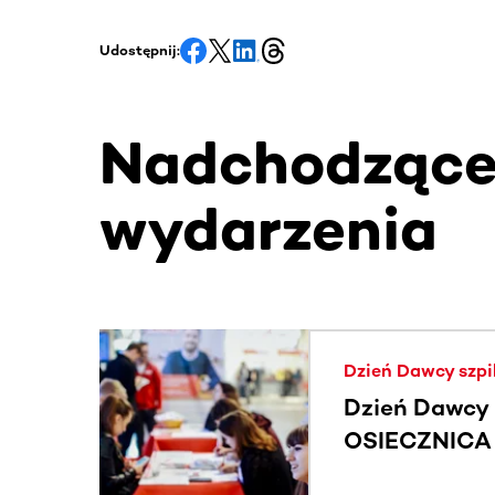
Udostępnij:
Nadchodząc
wydarzenia
Ta sekcja zawiera treści przewijane w poziomie
Dzień Dawcy szpi
Dzień Dawcy 
OSIECZNICA |