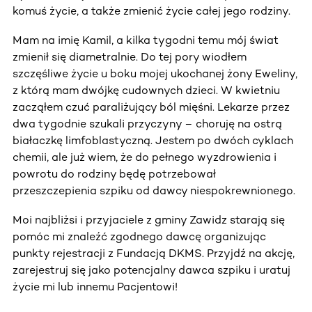
komuś życie, a także zmienić życie całej jego rodziny.
Mam na imię Kamil, a kilka tygodni temu mój świat
zmienił się diametralnie. Do tej pory wiodłem
szczęśliwe życie u boku mojej ukochanej żony Eweliny,
z którą mam dwójkę cudownych dzieci. W kwietniu
zacząłem czuć paraliżujący ból mięśni. Lekarze przez
dwa tygodnie szukali przyczyny – choruję na ostrą
białaczkę limfoblastyczną. Jestem po dwóch cyklach
chemii, ale już wiem, że do pełnego wyzdrowienia i
powrotu do rodziny będę potrzebował
przeszczepienia szpiku od dawcy niespokrewnionego.
Moi najbliżsi i przyjaciele z gminy Zawidz starają się
pomóc mi znaleźć zgodnego dawcę organizując
punkty rejestracji z Fundacją DKMS. Przyjdź na akcję,
zarejestruj się jako potencjalny dawca szpiku i uratuj
życie mi lub innemu Pacjentowi!