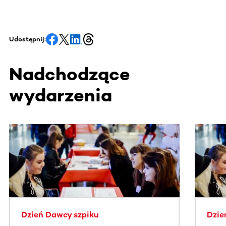
Udostępnij:
Nadchodzące
wydarzenia
Ta sekcja zawiera treści przewijane w poziomie. Użyj kl
Dzień Dawcy szpiku
Dzie