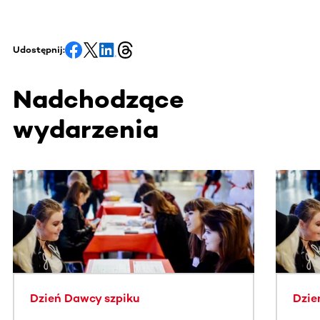
Udostępnij:
Nadchodzące
wydarzenia
Ta sekcja zawiera treści przewijane w poziomie. Użyj kl
Dzień Dawcy szpiku
Dzie