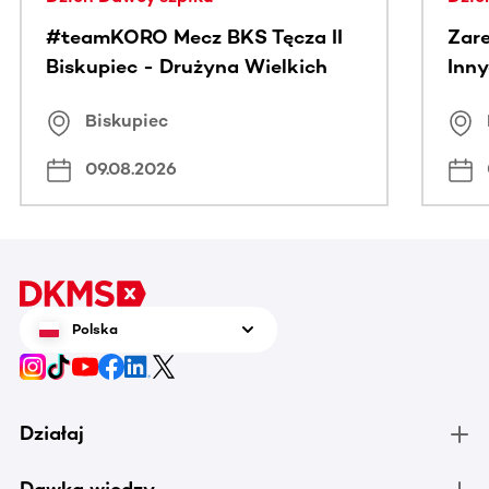
#teamKORO Mecz BKS Tęcza II
Zare
Biskupiec - Drużyna Wielkich
Inny
Serc
Puc
Biskupiec
09.08.2026
Polska
Działaj