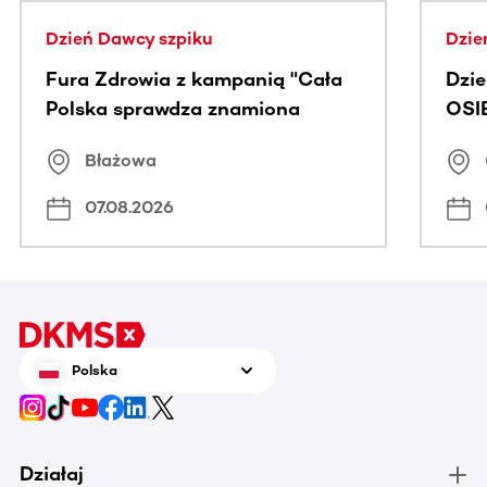
Dzień Dawcy szpiku
Dzie
Fura Zdrowia z kampanią "Cała
Dzi
Polska sprawdza znamiona
OSI
Błażowa
07.08.2026
Polska
Działaj