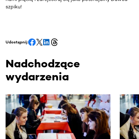
szpiku!
Udostępnij:
Nadchodzące
wydarzenia
Ta sekcja zawiera treści przewijane w poziomie. Użyj kl