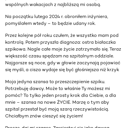
wspólnych wakacjach z najbliższą mi osobą.
Na początku lutego 2024 r. obroniłem inżyniera,
pomyślałem wtedy – to będzie udany rok.
Przez kolejne pół roku czułem, że wszystko mam pod
kontrolą. Potem przyszła diagnoza: ostra białaczka
szpikowa. Nagle całe moje życie zatrzymało się. Teraz
większość czasu spędzam na szpitalnym oddziale.
Najgorsze są noce, gdy w głowie zaczynają pojawiać
się myśli, a cisza wydaje się być głośniejsza niż krzyk
Moja jedyna szansa to przeszczepienie szpiku.
Potrzebuję dawcy. Może to właśnie Ty możesz mi
pomóc? To tylko jeden prosty krok dla Ciebie, a dla
mnie – szansa na nowe ŻYCIE. Marzę o tym aby
szpital przestał być moją szarą rzeczywistością.
Chciałbym znów cieszyć się życiem!
Proszę, daj mi szansę. Zarejestruj się jako dawca.