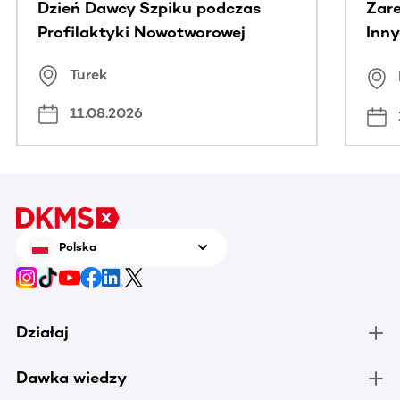
Dzień Dawcy Szpiku podczas
Zare
Profilaktyki Nowotworowej
Inny
spo
Turek
Bus
11.08.2026
Polska
Działaj
Dawka wiedzy