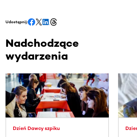
Udostępnij:
Nadchodzące
wydarzenia
Ta sekcja zawiera treści przewijane w poziomie. Użyj kl
Dzień Dawcy szpiku
Dzie