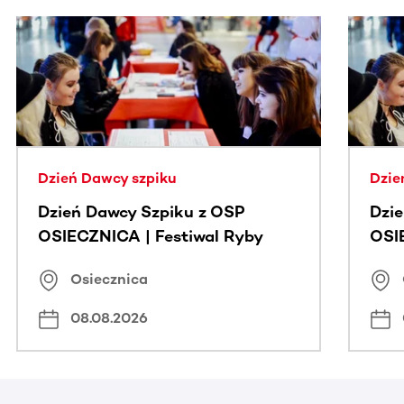
Ta sekcja zawiera treści przewijane w poziomie. Użyj kl
Dzień Dawcy szpiku
Dzie
Dzień Dawcy Szpiku z OSP
Dzi
OSIECZNICA | Festiwal Ryby
OSI
Osiecznica
08.08.2026