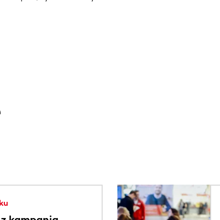
e
. Użyj klawisza Tab lub przesuń palcem, aby zobaczyć więce
ku
 z kampanią