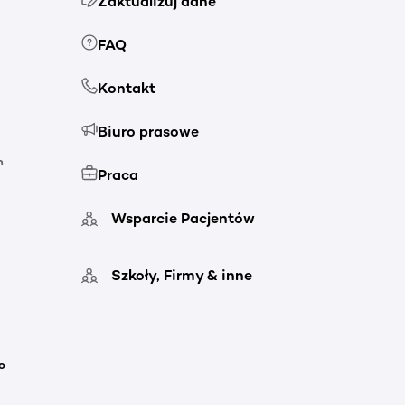
Zaktualizuj dane
FAQ
Kontakt
Biuro prasowe
h
Praca
Wsparcie Pacjentów
Szkoły, Firmy & inne
o