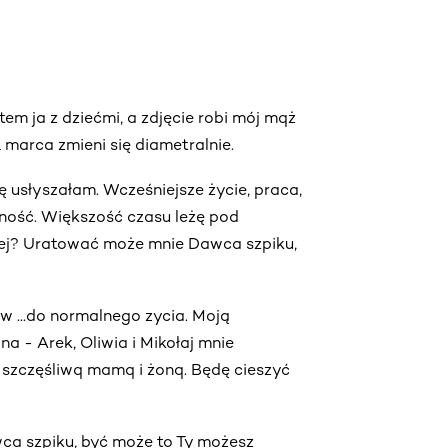
em ja z dziećmi, a zdjęcie robi mój mqż
 marca zmieni się diametralnie.
słyszałam. Wcześniejsze życie, praca,
nność. Większość czasu leżę pod
lej? Uratować może mnie Dawca szpiku,
w ...do normalnego zycia. Moją
na - Arek, Oliwia i Mikołaj mnie
szczęśliwq mamq i żonq. Będę cieszyć
awca szpiku, być może to Ty możesz