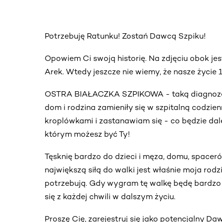
Potrzebuję Ratunku! Zostań Dawcą Szpiku!
Opowiem Ci swojq historię. Na zdjęciu obok jest
Arek. Wtedy jeszcze nie wiemy, że nasze życie 1
OSTRA BIAŁACZKA SZPIKOWA - taką diagnozę u
dom i rodzina zamieniły się w szpitalną codzie
kroplówkami i zastanawiam się - co będzie da
którym możesz być Ty!
Tęsknię bardzo do dzieci i męza, domu, spaceró
największą siłą do walki jest właśnie moja rodzi
potrzebują. Gdy wygram tę walkę będę bardzo 
się z każdej chwili w dalszym życiu.
Proszę Cię, zarejestruj się jako potencjalny D