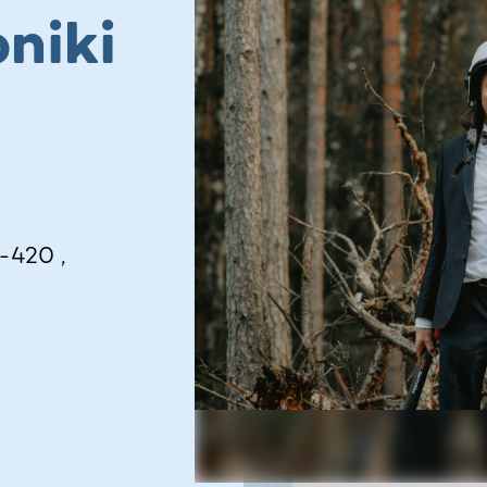
niki
-420 ,