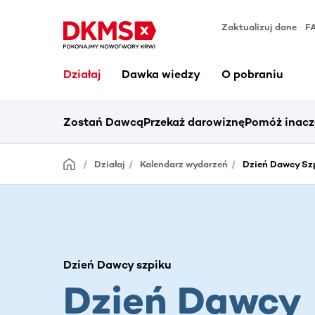
Zaktualizuj dane
F
Działaj
Dawka wiedzy
O pobraniu
Zostań Dawcą
Przekaż darowiznę
Pomóż inacz
Działaj
Kalendarz wydarzeń
Dzień Dawcy Szp
Dzień Dawcy szpiku
Dzień Dawcy