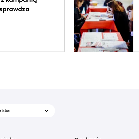
 sprawdza
olska