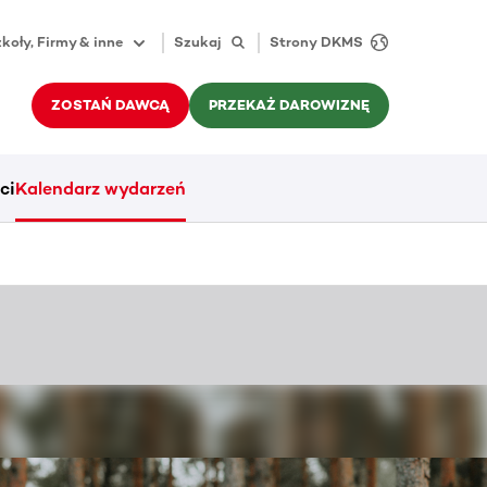
koły, Firmy & inne
Szukaj
Strony DKMS
ZOSTAŃ DAWCĄ
PRZEKAŻ DAROWIZNĘ
ci
Kalendarz wydarzeń