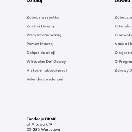
Działaj
Dawka 
Zobacz wszystko
Zobacz 
Zostań Dawcą
O Funda
Przekaż darowiznę
O nowotw
Pomóż inaczej
Nauka i 
Dołącz do akcji
O rejestr
Wirtualne Dni Dawcy
O Progra
Historie i aktualności
Zdrowy 
Kalendarz wydarzeń
Fundacja DKMS
ul. Altowa 6/9
02-386 Warszawa