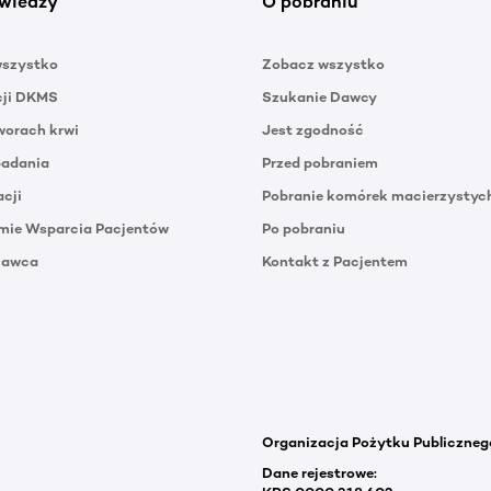
wiedzy
O pobraniu
wszystko
Zobacz wszystko
cji DKMS
Szukanie Dawcy
orach krwi
Jest zgodność
badania
Przed pobraniem
acji
Pobranie komórek macierzystyc
mie Wsparcia Pacjentów
Po pobraniu
Dawca
Kontakt z Pacjentem
Organizacja Pożytku Publiczneg
Dane rejestrowe: