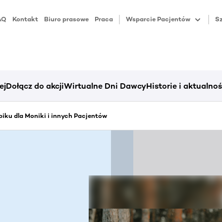
AQ
Kontakt
Biuro prasowe
Praca
Wsparcie Pacjentów
Sz
ej
Dołącz do akcji
Wirtualne Dni Dawcy
Historie i aktualnoś
iku dla Moniki i innych Pacjentów