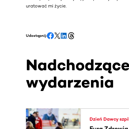
uratować mi życie.
Udostępnij:
Nadchodząc
wydarzenia
Ta sekcja zawiera treści przewijane w poziomie
Dzień Dawcy szpi
Fura Zdrowia