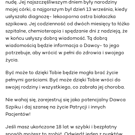
nudę. Jej najszczęśliwszym dniem były narodziny
mojej córki, a najgorszym był dzień 13 września, kiedy
usłyszała diagnozę- lekooporna ostra białaczka
szpikowa. Jej codzienność od dwóch miesięcy to łóżko
szpitalne, chemioterapia i spędzanie dni z nadzieją, że
w końcu usłyszy dobrą wiadomość. Tą dobrą
wiadomością będzie informacja o Dawcy- to jego
potrzebuje, aby wrócić w pełni do zdrowia i swojego
życia.
Być może to dzięki Tobie będzie mogła brać życie
pełnymi garściami. Być może dzięki Tobie wróci do
swojej rodziny i wszystkiego, co zabrała jej choroba.
Nie wahaj się, zarejestruj się jako potencjalny Dawca
Szpiku i daj szansę na życie Patrycji i innych
Pacjentów!
Jeśli masz ukończone 18 lat w szybki i bezpłatny
sposób możesz to zrobić. Odwiedź jeden z punktów