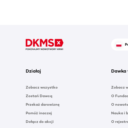
P
Działaj
Dawka 
Zobacz wszystko
Zobacz 
Zostań Dawcą
O Funda
Przekaż darowiznę
O nowotw
Pomóż inaczej
Nauka i 
Dołącz do akcji
O rejestr