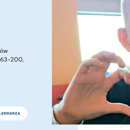
rów
 63-200,
LENDARZA