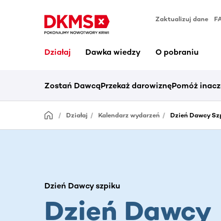
Zaktualizuj dane
F
Działaj
Dawka wiedzy
O pobraniu
Zostań Dawcą
Przekaż darowiznę
Pomóż inacz
Działaj
Kalendarz wydarzeń
Dzień Dawcy Szp
Dzień Dawcy szpiku
Dzień Dawcy