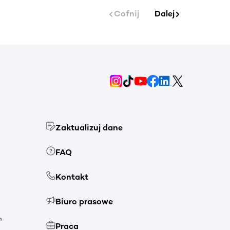
Cofnij
Dalej
Zaktualizuj dane
FAQ
Kontakt
Biuro prasowe
h
Praca