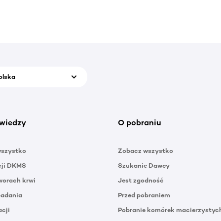
olska
wiedzy
O pobraniu
wszystko
Zobacz wszystko
cji DKMS
Szukanie Dawcy
orach krwi
Jest zgodność
badania
Przed pobraniem
acji
Pobranie komórek macierzystyc