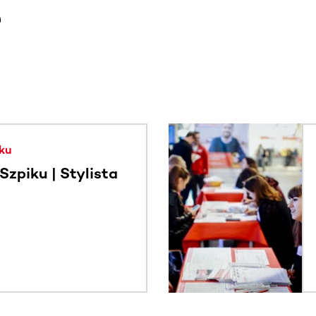
e
. Użyj klawisza Tab lub przesuń palcem, aby zobaczyć więce
ku
zpiku | Stylista