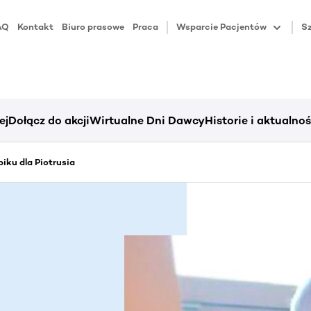
AQ
Kontakt
Biuro prasowe
Praca
Wsparcie Pacjentów
Sz
ej
Dołącz do akcji
Wirtualne Dni Dawcy
Historie i aktualnoś
iku dla Piotrusia