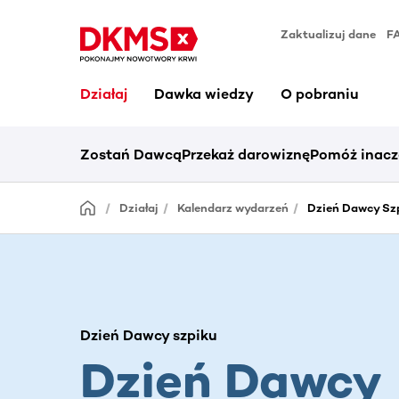
Zaktualizuj dane
F
Działaj
Dawka wiedzy
O pobraniu
Zostań Dawcą
Przekaż darowiznę
Pomóż inacz
Działaj
Kalendarz wydarzeń
Dzień Dawcy Szpi
Dzień Dawcy szpiku
Dzień Dawcy