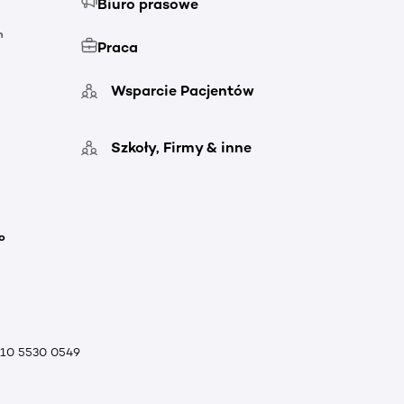
Biuro prasowe
h
Praca
Wsparcie Pacjentów
Szkoły, Firmy & inne
o
010 5530 0549