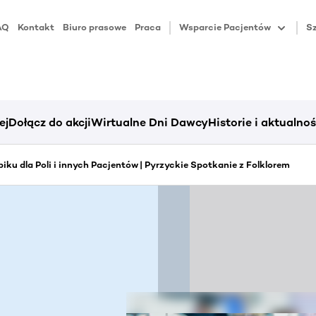
AQ
Kontakt
Biuro prasowe
Praca
Wsparcie Pacjentów
Sz
ej
Dołącz do akcji
Wirtualne Dni Dawcy
Historie i aktualnoś
ku dla Poli i innych Pacjentów | Pyrzyckie Spotkanie z Folklorem