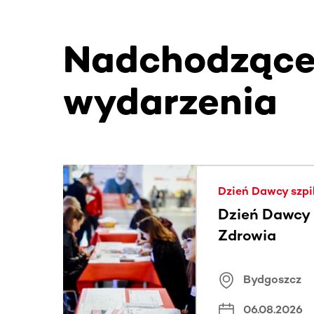
Nadchodząc
wydarzenia
Ta sekcja zawiera treści przewijane w poziomie
Dzień Dawcy szpi
Dzień Dawcy S
Zdrowia
Bydgoszcz
06.08.2026