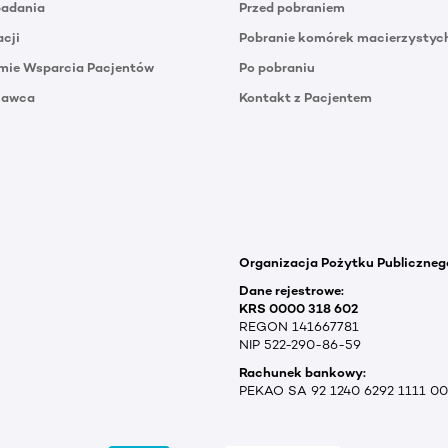
badania
Przed pobraniem
acji
Pobranie komórek macierzystyc
mie Wsparcia Pacjentów
Po pobraniu
Dawca
Kontakt z Pacjentem
Organizacja Pożytku Publiczneg
Dane rejestrowe:
KRS 0000 318 602
REGON 141667781
NIP 522-290-86-59
Rachunek bankowy:
PEKAO SA 92 1240 6292 1111 0