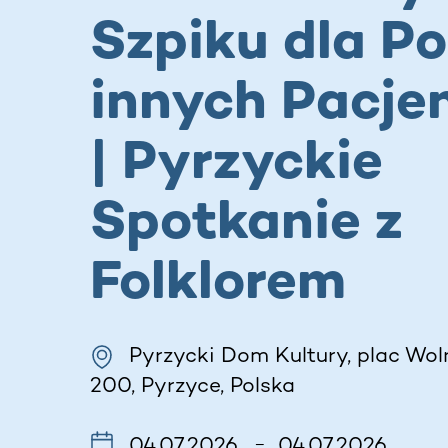
Szpiku dla Pol
innych Pacje
| Pyrzyckie
Spotkanie z
Folklorem
Pyrzycki Dom Kultury, plac Woln
200, Pyrzyce, Polska
04.07.2026
04.07.2026
–