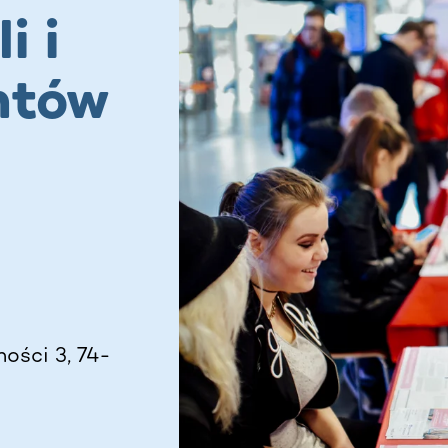
i i
ntów
ości 3, 74-