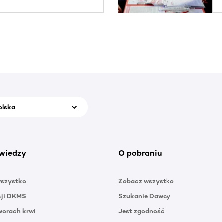
olska
wiedzy
O pobraniu
wszystko
Zobacz wszystko
cji DKMS
Szukanie Dawcy
orach krwi
Jest zgodność