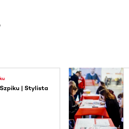
e
. Użyj klawisza Tab lub przesuń palcem, aby zobaczyć więce
ku
zpiku | Stylista