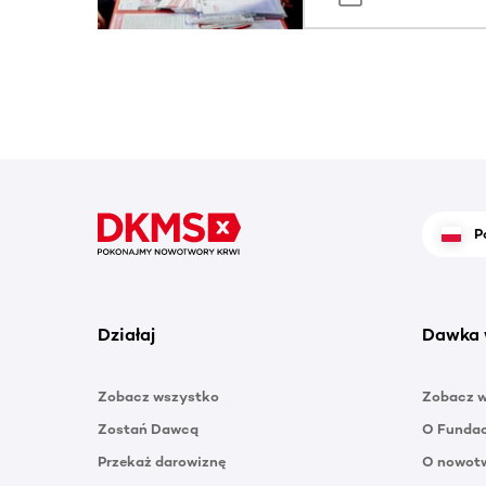
P
Działaj
Dawka 
Zobacz wszystko
Zobacz 
Zostań Dawcą
O Funda
Przekaż darowiznę
O nowotw