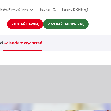
koły, Firmy & inne
Szukaj
Strony DKMS
ZOSTAŃ DAWCĄ
PRZEKAŻ DAROWIZNĘ
ci
Kalendarz wydarzeń