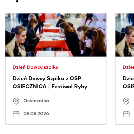
Ta sekcja zawiera treści przewijane w poziomie. Użyj kl
Dzień Dawcy szpiku
Dzie
Dzień Dawcy Szpiku z OSP
Dzi
OSIECZNICA | Festiwal Ryby
OSI
Osiecznica
08.08.2026