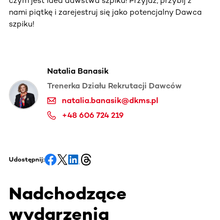
czym jest idea dawstwa szpiku! Przyjdź, przybij z
nami piątkę i zarejestruj się jako potencjalny Dawca
szpiku!
Natalia Banasik
Trenerka Działu Rekrutacji Dawców
natalia.banasik@dkms.pl
+48 606 724 219
Udostępnij:
Nadchodzące
wydarzenia