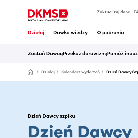
Zaktualizuj dane
F
Działaj
Dawka wiedzy
O pobraniu
Zostań Dawcą
Przekaż darowiznę
Pomóż inacz
Działaj
Kalendarz wydarzeń
Dzień Dawcy Szp
Dzień Dawcy szpiku
Dzień Dawcy