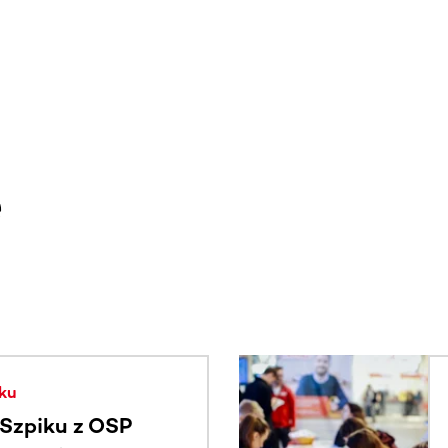
e
. Użyj klawisza Tab lub przesuń palcem, aby zobaczyć więce
ku
Szpiku z OSP