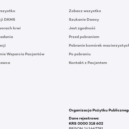
wszystko
Zobacz wszystko
cji DKMS
Szukanie Dawcy
orach krwi
Jest zgodność
badania
Przed pobraniem
acji
Pobranie komórek macierzystyc
mie Wsparcia Pacjentów
Po pobraniu
Dawca
Kontakt z Pacjentem
Organizacja Pożytku Publiczneg
Dane rejestrowe:
KRS 0000 318 602
REGON 141667781