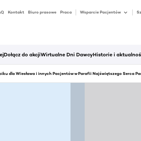
AQ
Kontakt
Biuro prasowe
Praca
Wsparcie Pacjentów
Sz
ej
Dołącz do akcji
Wirtualne Dni Dawcy
Historie i aktualnoś
iku dla Wiesława i innych Pacjentów w Parafii Najświętszego Serca Pa