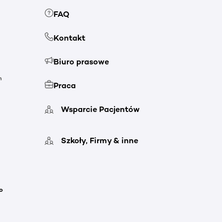
FAQ
Kontakt
Biuro prasowe
h
Praca
Wsparcie Pacjentów
Szkoły, Firmy & inne
o