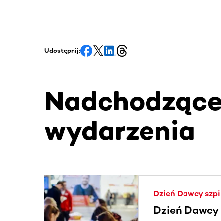
Udostępnij:
Nadchodząc
wydarzenia
Ta sekcja zawiera treści przewijane w poziomie
Dzień Dawcy szpi
Dzień Dawcy 