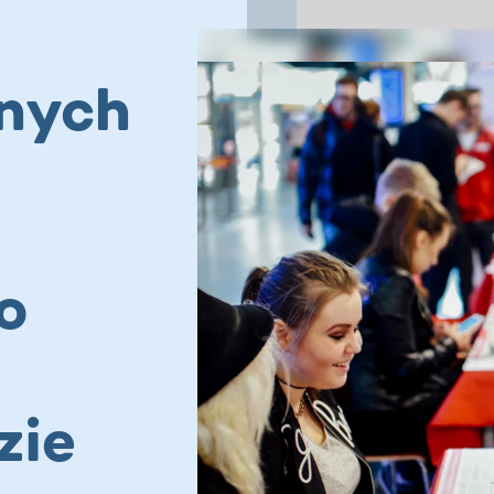
nnych
o
zie