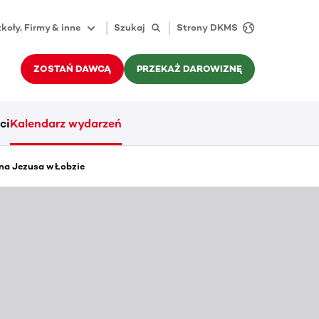
koły, Firmy & inne
Szukaj
Strony DKMS
ZOSTAŃ DAWCĄ
PRZEKAŻ DAROWIZNĘ
ci
Kalendarz wydarzeń
na Jezusa w Łobzie