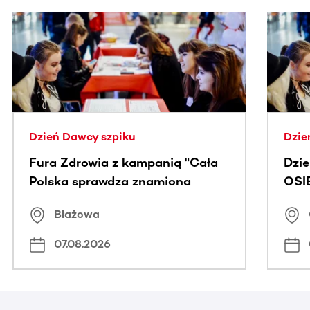
Ta sekcja zawiera treści przewijane w poziomie. Użyj kl
Dzień Dawcy szpiku
Dzie
Fura Zdrowia z kampanią "Cała
Dzi
Polska sprawdza znamiona
OSI
Błażowa
07.08.2026